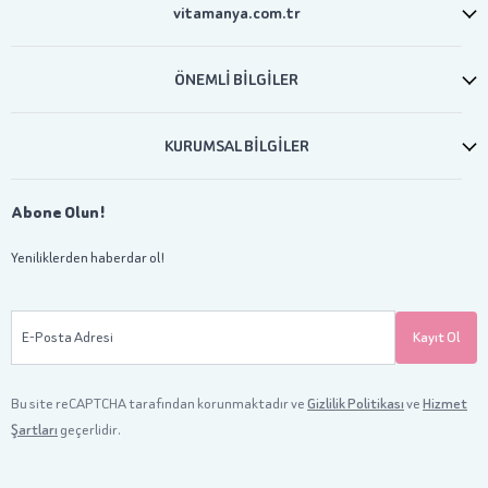
vitamanya.com.tr
ÖNEMLİ BİLGİLER
KURUMSAL BİLGİLER
Abone Olun!
Yeniliklerden haberdar ol!
E-Posta Adresi
Kayıt Ol
Bu site reCAPTCHA tarafından korunmaktadır ve
Gizlilik Politikası
ve
Hizmet
Şartları
geçerlidir.