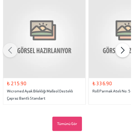
₺ 215.90
₺ 336.90
Wicromed Ayak Bilekliği Malleol Destekli
Roll Parmak Ateli No: 5
Çapraz Bantlı Standart
Tümünü Gör