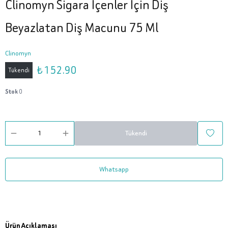
Clinomyn Sigara Içenler Için Diş
Beyazlatan Diş Macunu 75 Ml
Clinomyn
₺ 152.90
Tükendi
Stok
0
Tükendi
Whatsapp
Ürün Açıklaması