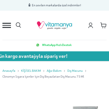
1
2
3
🧴 En sevilen markalarda özel indirimler!
WhatsApp Hızlı Destek
 kargo avantajıyla sipariş ver!
Anasayfa
KİŞİSEL BAKIM
Ağız Bakım
Diş Macunu
Clinomyn Sigara Içenler Için Diş Beyazlatan Diş Macunu 75 Ml