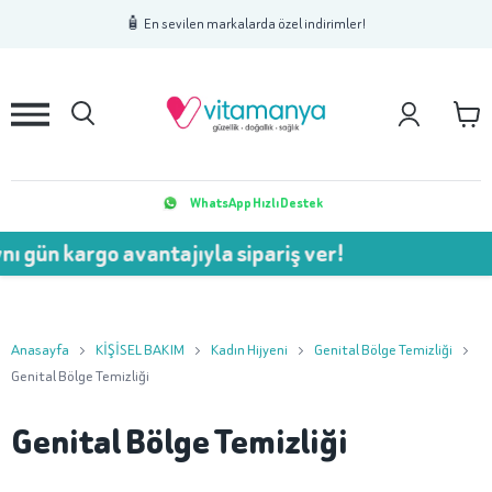
1
2
3
🧴 En sevilen markalarda özel indirimler!
WhatsApp Hızlı Destek
ı gün kargo avantajıyla sipariş ver!
Anasayfa
KİŞİSEL BAKIM
Kadın Hijyeni
Genital Bölge Temizliği
Genital Bölge Temizliği
Genital Bölge Temizliği