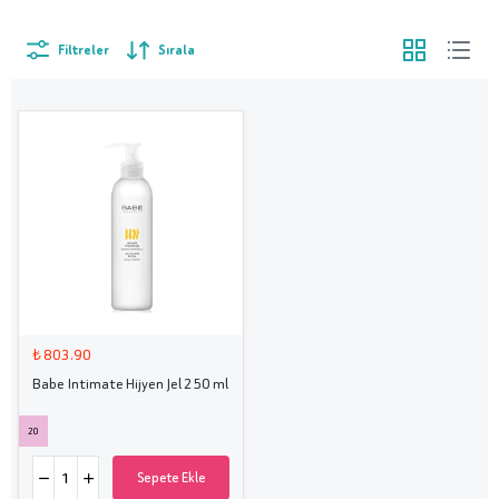
Filtreler
Sırala
₺ 803.90
Babe Intimate Hijyen Jel 250 ml
20
Sepete Ekle