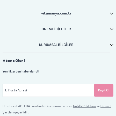
vitamanya.com.tr
ÖNEMLİ BİLGİLER
KURUMSAL BİLGİLER
Abone Olun!
Yeniliklerden haberdar ol!
E-Posta Adresi
Kayıt Ol
Bu site reCAPTCHA tarafından korunmaktadır ve
Gizlilik Politikası
ve
Hizmet
Şartları
geçerlidir.