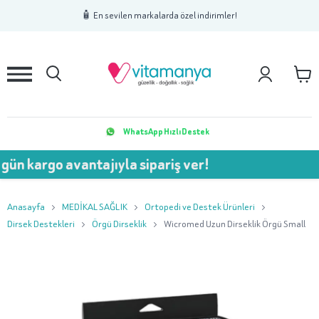
1
2
3
🧴 En sevilen markalarda özel indirimler!
WhatsApp Hızlı Destek
ün kargo avantajıyla sipariş ver!
Anasayfa
MEDİKAL SAĞLIK
Ortopedi ve Destek Ürünleri
Dirsek Destekleri
Örgü Dirseklik
Wicromed Uzun Dirseklik Örgü Small