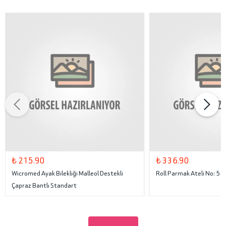
₺ 215.90
₺ 336.90
Wicromed Ayak Bilekliği Malleol Destekli
Roll Parmak Ateli No: 5
Çapraz Bantlı Standart