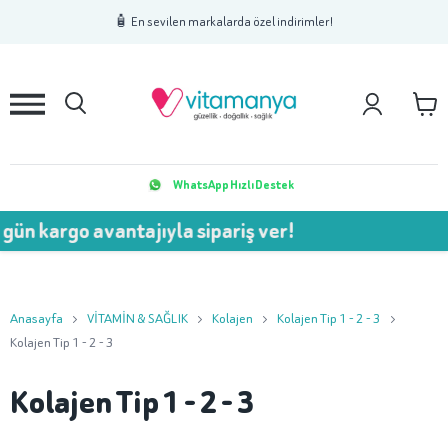
1
2
3
🧴 En sevilen markalarda özel indirimler!
WhatsApp Hızlı Destek
gün kargo avantajıyla sipariş ver!
Anasayfa
VİTAMİN & SAĞLIK
Kolajen
Kolajen Tip 1 - 2 - 3
Kolajen Tip 1 - 2 - 3
Kolajen Tip 1 - 2 - 3