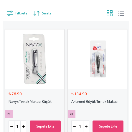
Filtreler
Sırala
₺ 76.90
₺ 134.90
Navyx Tırnak Makası Küçük
Artımed Büyük Tırnak Makası
20
20
Sepete Ekle
Sepete Ekle