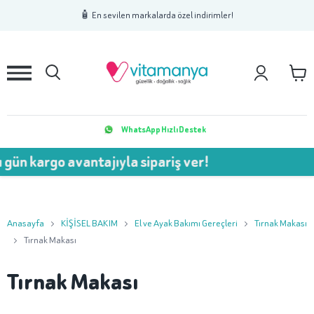
1
2
3
🧴 En sevilen markalarda özel indirimler!
WhatsApp Hızlı Destek
gün kargo avantajıyla sipariş ver!
Anasayfa
KİŞİSEL BAKIM
El ve Ayak Bakımı Gereçleri
Tırnak Makası
Tırnak Makası
Tırnak Makası