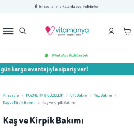
1
2
3
🧴 En sevilen markalarda özel indirimler!
WhatsApp Hızlı Destek
gün kargo avantajıyla sipariş ver!
Anasayfa
KOZMETİK & GÜZELLİK
Cilt Bakım
Yüz Bakımı
Kaş ve Kirpik Bakımı
Kaş ve Kirpik Bakımı
Kaş ve Kirpik Bakımı