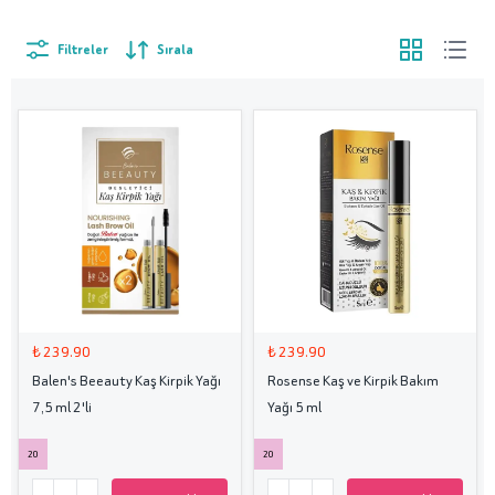
Filtreler
Sırala
₺ 239.90
₺ 239.90
Balen's Beeauty Kaş Kirpik Yağı
Rosense Kaş ve Kirpik Bakım
7,5 ml 2'li
Yağı 5 ml
20
20