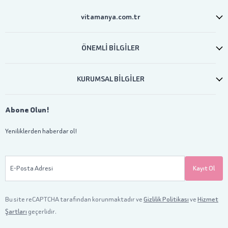
vitamanya.com.tr
ÖNEMLİ BİLGİLER
KURUMSAL BİLGİLER
Abone Olun!
Yeniliklerden haberdar ol!
E-Posta Adresi
Kayıt Ol
Bu site reCAPTCHA tarafından korunmaktadır ve
Gizlilik Politikası
ve
Hizmet
Şartları
geçerlidir.