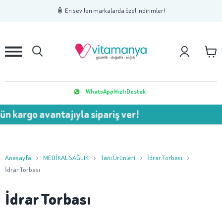
1
2
3
🧴 En sevilen markalarda özel indirimler!
WhatsApp Hızlı Destek
o avantajıyla sipariş ver!
💥 
Anasayfa
MEDİKAL SAĞLIK
Tanı Ürünleri
İdrar Torbası
İdrar Torbası
İdrar Torbası