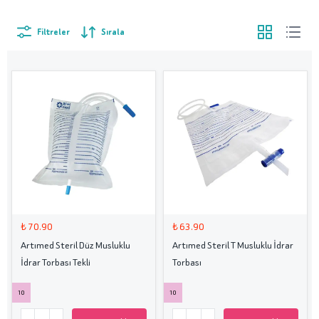
Filtreler
Sırala
₺ 70.90
₺ 63.90
Artımed Steril Düz Musluklu
Artımed Steril T Musluklu İdrar
İdrar Torbası Tekli
Torbası
10
10