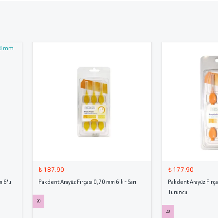
₺ 187.90
₺ 177.90
 6'lı
Pakdent Arayüz Fırçası 0,70 mm 6'lı - Sarı
Pakdent Arayüz Fırça
Turuncu
20
20