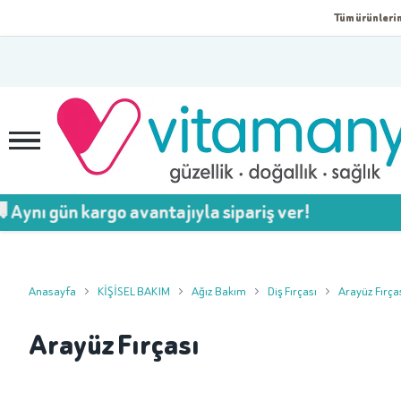
Tüm ürünlerim
ynı gün kargo avantajıyla sipariş ver!
Anasayfa
KİŞİSEL BAKIM
Ağız Bakım
Diş Fırçası
Arayüz Fırça
Arayüz Fırçası