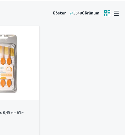
Göster
Görünüm
24
36
48
sı 0,45 mm 6'lı -