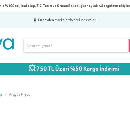
iz %100 orijinal olup, T.C. Tarım ve Orman Bakanlığı onaylıdır. Sorgulatmak için t
🧴 En sevilen markalarda özel indirimler!
💥 750 TL Üzeri %50 Kargo İndirimi
sı
Arayüz Fırçası