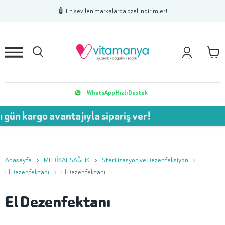
1
2
3
🧴 En sevilen markalarda özel indirimler!
WhatsApp Hızlı Destek
gün kargo avantajıyla sipariş ver!
Anasayfa
MEDİKAL SAĞLIK
Sterilizasyon ve Dezenfeksiyon
El Dezenfektanı
El Dezenfektanı
El Dezenfektanı