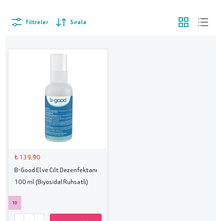
Filtreler
Sırala
₺ 139.90
B-Good El ve Cilt Dezenfektanı
100 ml (Biyosidal Ruhsatlı)
10