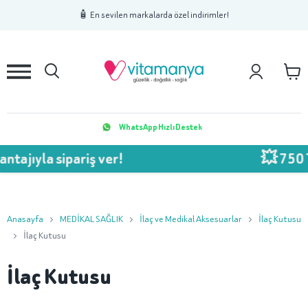
1
2
3
🧴 En sevilen markalarda özel indirimler!
WhatsApp Hızlı Destek
ajıyla sipariş ver!
💥 750 TL 
Anasayfa
MEDİKAL SAĞLIK
İlaç ve Medikal Aksesuarlar
İlaç Kutusu
İlaç Kutusu
İlaç Kutusu