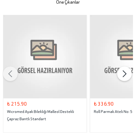
Öne Çıkanlar
₺ 215.90
₺ 336.90
Wicromed Ayak Bilekliği Malleol Destekli
Roll Parmak Ateli No: 5
Çapraz Bantlı Standart