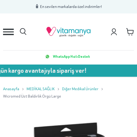
1
2
3
🧴 En sevilen markalarda özel indirimler!
WhatsApp Hızlı Destek
 avantajıyla sipariş ver!
💥 
Anasayfa
MEDİKAL SAĞLIK
Diğer Medikal Ürünler
Wicromed Üst Baldırlık Örgü Large