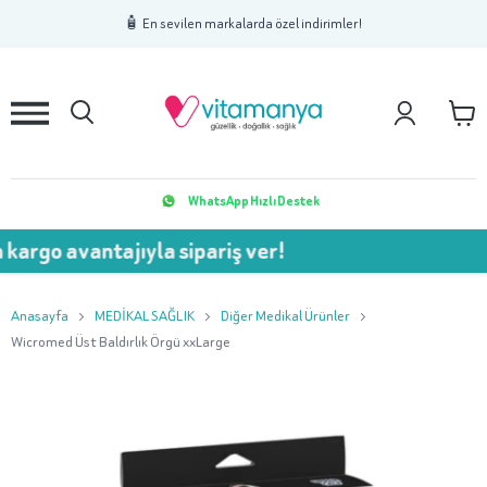
1
2
3
🧴 En sevilen markalarda özel indirimler!
WhatsApp Hızlı Destek
kargo avantajıyla sipariş ver!
Anasayfa
MEDİKAL SAĞLIK
Diğer Medikal Ürünler
Wicromed Üst Baldırlık Örgü xxLarge