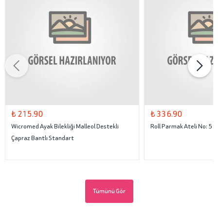
₺ 215.90
₺ 336.90
Wicromed Ayak Bilekliği Malleol Destekli
Roll Parmak Ateli No: 5
Çapraz Bantlı Standart
Tümünü Gör