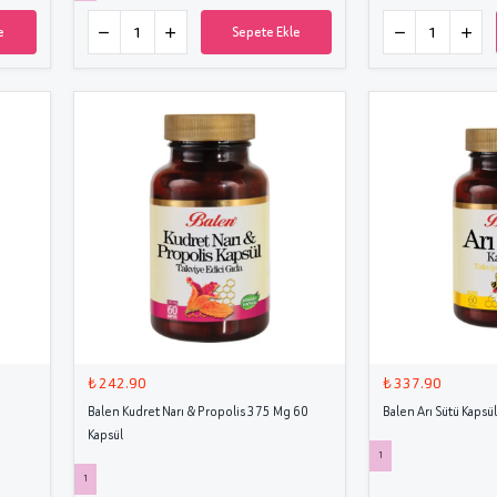
e
Sepete Ekle
₺ 242.90
₺ 337.90
Balen Kudret Narı & Propolis 375 Mg 60
Balen Arı Sütü Kapsü
Kapsül
1
1