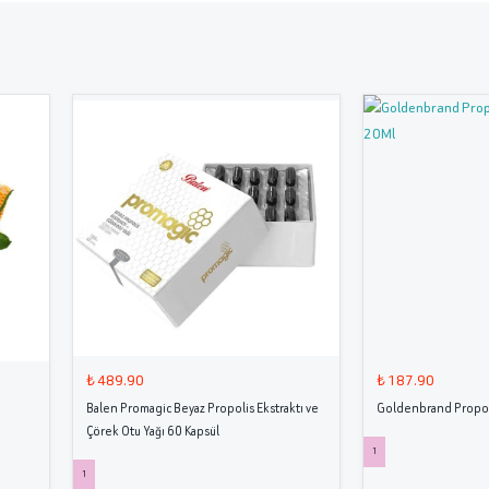
₺ 489.90
₺ 187.90
Balen Promagic Beyaz Propolis Ekstraktı ve
Goldenbrand Propol
Çörek Otu Yağı 60 Kapsül
1
1