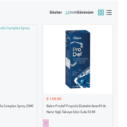
Göster
Görünüm
24
36
48
₺ 149.90
is Complex Sprey 20Ml
Balen Prodef Propolis Ekstraktı Karanfil Ve
Nane Yağlı Takviye Edici Gıda 30 Ml
1