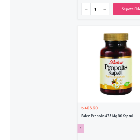
Sepete Ekl
₺ 405.90
Balen Propolis 475 Mg 80 Kapsül
1