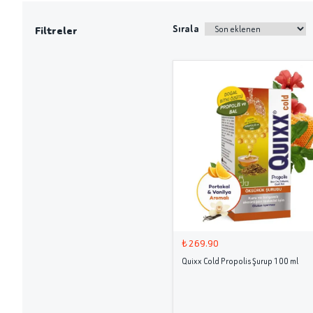
Sırala
Filtreler
₺ 269.90
Quixx Cold Propolis Şurup 100 ml