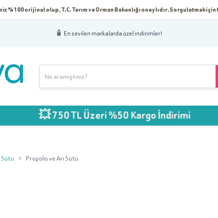
iz %100 orijinal olup, T.C. Tarım ve Orman Bakanlığı onaylıdır. Sorgulatmak için t
🧴 En sevilen markalarda özel indirimler!
💥 750 TL Üzeri %50 Kargo İndirimi
ı Sütü
Propolis ve Arı Sütü