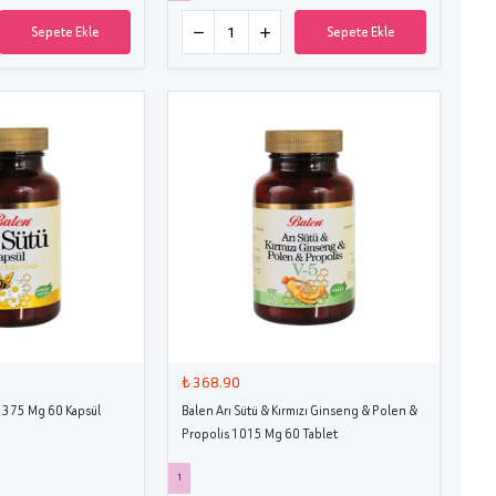
Sepete Ekle
Sepete Ekle
₺ 368.90
l 375 Mg 60 Kapsül
Balen Arı Sütü & Kırmızı Ginseng & Polen &
Propolis 1015 Mg 60 Tablet
1