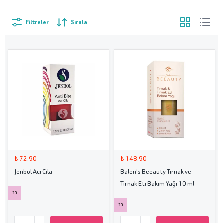
Filtreler
Sırala
₺ 72.90
₺ 148.90
Jenbol Acı Cila
Balen's Beeauty Tırnak ve
Tırnak Eti Bakım Yağı 10 ml
20
20