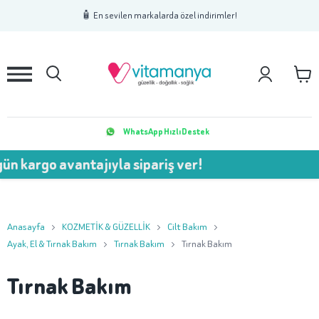
1
2
3
🧴 En sevilen markalarda özel indirimler!
WhatsApp Hızlı Destek
n kargo avantajıyla sipariş ver!
Anasayfa
KOZMETİK & GÜZELLİK
Cilt Bakım
Ayak, El & Tırnak Bakım
Tırnak Bakım
Tırnak Bakım
Tırnak Bakım