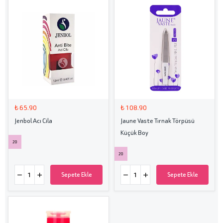
₺ 65.90
₺ 108.90
Jenbol Acı Cila
Jaune Vaste Tırnak Törpüsü
Küçük Boy
20
20
Sepete Ekle
Sepete Ekle