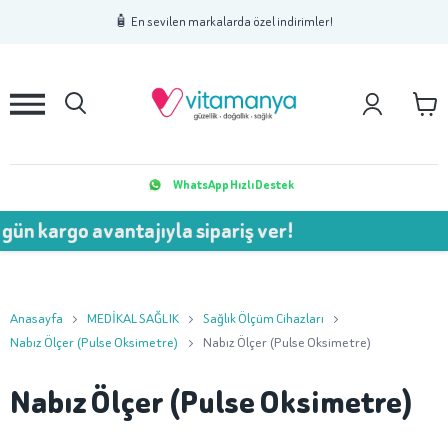
1
2
3
🧴 En sevilen markalarda özel indirimler!
WhatsApp Hızlı Destek
gün kargo avantajıyla sipariş ver!
Anasayfa
MEDİKAL SAĞLIK
Sağlık Ölçüm Cihazları
Nabız Ölçer (Pulse Oksimetre)
Nabız Ölçer (Pulse Oksimetre)
Nabız Ölçer (Pulse Oksimetre)