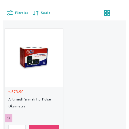
Filtreler
Sırala
₺ 573.90
Artımed Parmak Tipi Pulse
Oksimetre
10