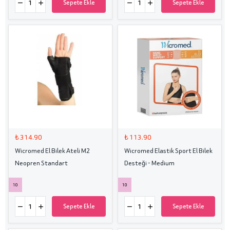
Sepete Ekle
Sepete Ekle
₺ 314.90
₺ 113.90
Wicromed El Bilek Ateli M2
Wicromed Elastik Sport El Bilek
Neopren Standart
Desteği - Medium
10
10
Sepete Ekle
Sepete Ekle