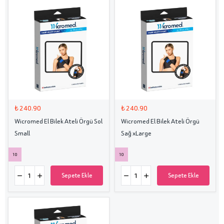
₺ 240.90
₺ 240.90
Wicromed El Bilek Ateli Örgü Sol
Wicromed El Bilek Ateli Örgü
Small
Sağ xLarge
10
10
Sepete Ekle
Sepete Ekle