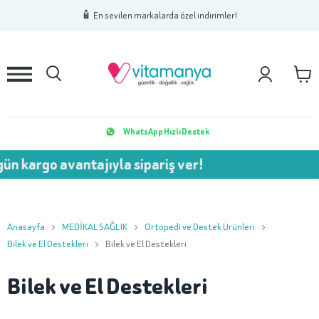
1
2
3
🧴 En sevilen markalarda özel indirimler!
WhatsApp Hızlı Destek
n kargo avantajıyla sipariş ver!
Anasayfa
MEDİKAL SAĞLIK
Ortopedi ve Destek Ürünleri
Bilek ve El Destekleri
Bilek ve El Destekleri
Bilek ve El Destekleri