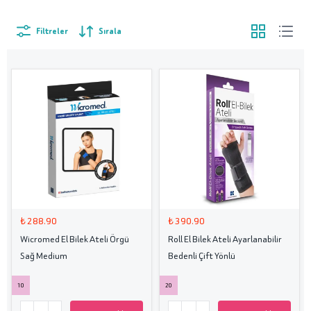
Filtreler
Sırala
₺ 288.90
₺ 390.90
Wicromed El Bilek Ateli Örgü
Roll El Bilek Ateli Ayarlanabilir
Sağ Medium
Bedenli Çift Yönlü
10
20