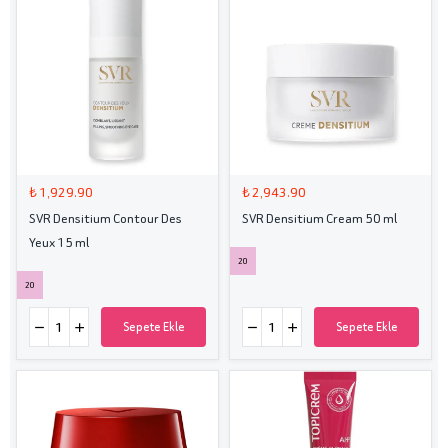
₺ 1,929.90
₺ 2,943.90
SVR Densitium Contour Des
SVR Densitium Cream 50 ml
Yeux 15 ml
20
20
Sepete Ekle
Sepete Ekle