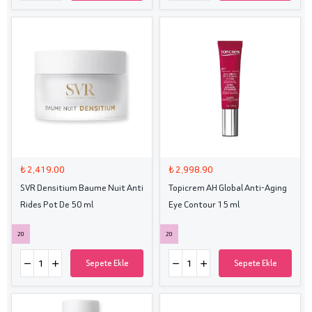
₺ 2,419.00
₺ 2,998.90
SVR Densitium Baume Nuit Anti
Topicrem AH Global Anti-Aging
Rides Pot De 50 ml
Eye Contour 15 ml
20
20
Sepete Ekle
Sepete Ekle