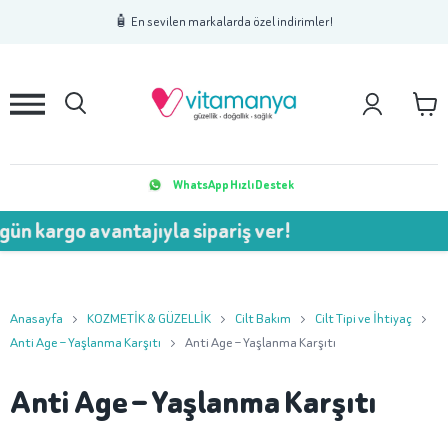
1
2
3
🧴 En sevilen markalarda özel indirimler!
WhatsApp Hızlı Destek
o avantajıyla sipariş ver!
💥 
Anasayfa
KOZMETİK & GÜZELLİK
Cilt Bakım
Cilt Tipi ve İhtiyaç
Anti Age – Yaşlanma Karşıtı
Anti Age – Yaşlanma Karşıtı
Anti Age – Yaşlanma Karşıtı