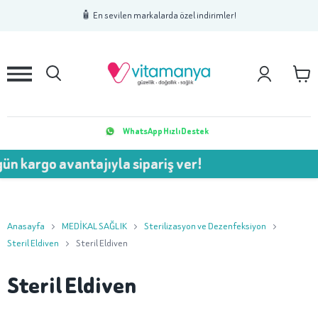
1
2
3
🧴 En sevilen markalarda özel indirimler!
WhatsApp Hızlı Destek
o avantajıyla sipariş ver!
💥 
Anasayfa
MEDİKAL SAĞLIK
Sterilizasyon ve Dezenfeksiyon
Steril Eldiven
Steril Eldiven
Steril Eldiven