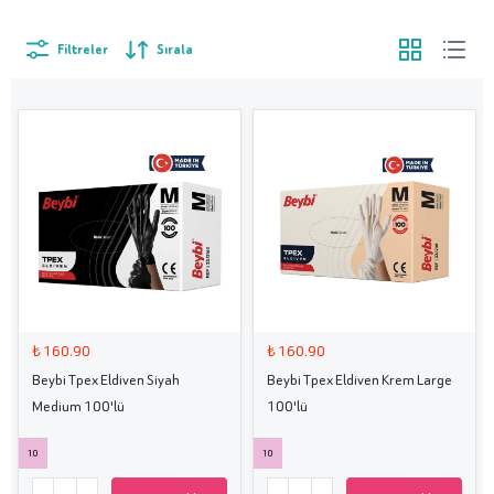
Filtreler
Sırala
₺ 160.90
₺ 160.90
Beybi Tpex Eldiven Siyah
Beybi Tpex Eldiven Krem Large
Medium 100'lü
100'lü
10
10