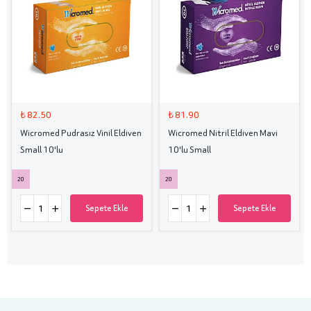
₺ 82.50
₺ 81.90
Wicromed Pudrasız Vinil Eldiven
Wicromed Nitril Eldiven Mavi
Small 10'lu
10'lu Small
20
20
Sepete Ekle
Sepete Ekle