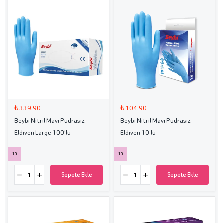
₺ 339.90
₺ 104.90
Beybi Nitril Mavi Pudrasız
Beybi Nitril Mavi Pudrasız
Eldiven Large 100'lü
Eldiven 10’lu
10
10
Sepete Ekle
Sepete Ekle