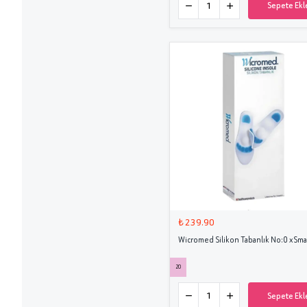
Sepete Ekl
₺ 239.90
Wicromed Silikon Tabanlık No:0 xSma
20
Sepete Ekl