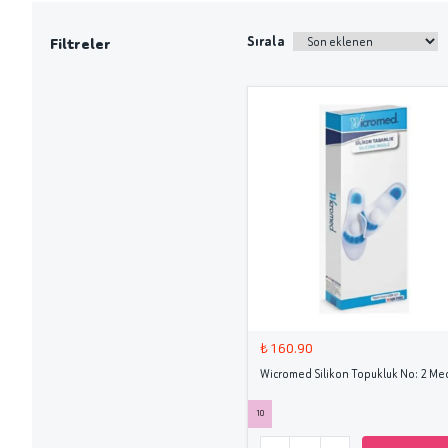
Sırala
Filtreler
₺ 160.90
Wicromed Silikon Topukluk No: 2 Me
10