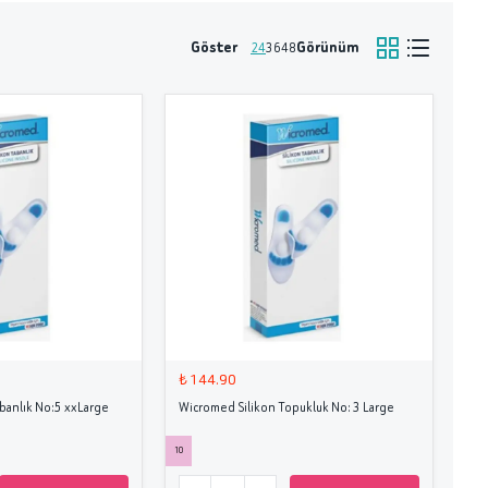
Göster
Görünüm
24
36
48
₺ 144.90
banlık No:5 xxLarge
Wicromed Silikon Topukluk No: 3 Large
10