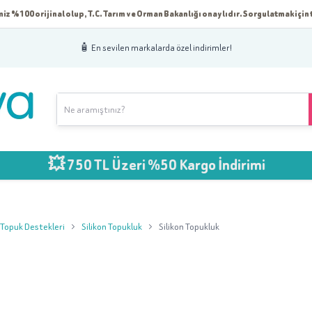
iz %100 orijinal olup, T.C. Tarım ve Orman Bakanlığı onaylıdır. Sorgulatmak için t
🧴 En sevilen markalarda özel indirimler!
💥 750 TL Üzeri %50 Kargo İndirimi
 Topuk Destekleri
Silikon Topukluk
Silikon Topukluk