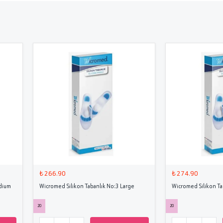
₺ 266.90
₺ 274.90
dium
Wicromed Silikon Tabanlık No:3 Large
Wicromed Silikon Ta
20
20