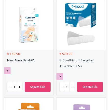
₺ 159.90
₺ 579.90
Nimo Nasır Bandı 6'lı
B-Good Hidrofil Sargı Bezi
15x200 cm 25'li
10
10
Sepete Ekle
Sepete Ekle