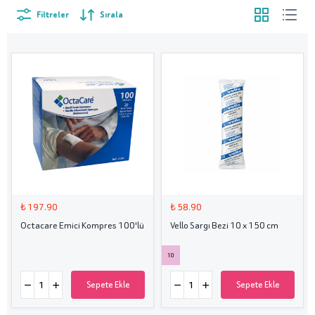
Filtreler
Sırala
₺ 197.90
₺ 58.90
Octacare Emici Kompres 100'lü
Vello Sargı Bezi 10 x 150 cm
10
Sepete Ekle
Sepete Ekle