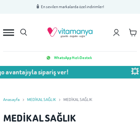
1
2
3
🧴 En sevilen markalarda özel indirimler!
WhatsApp Hızlı Destek
jıyla sipariş ver!
💥 750 TL 
Anasayfa
MEDİKAL SAĞLIK
MEDİKAL SAĞLIK
MEDİKAL SAĞLIK