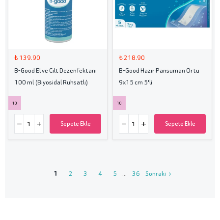
₺ 139.90
₺ 218.90
B-Good El ve Cilt Dezenfektanı
B-Good Hazır Pansuman Örtü
100 ml (Biyosidal Ruhsatlı)
9x15 cm 5'li
10
10
Sepete Ekle
Sepete Ekle
1
2
3
4
5
36
Sonraki