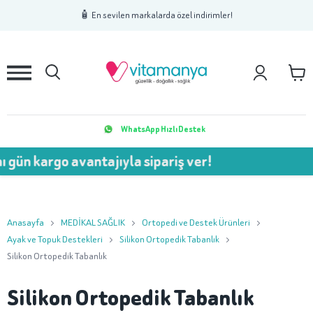
1
2
3
🧴 En sevilen markalarda özel indirimler!
WhatsApp Hızlı Destek
 gün kargo avantajıyla sipariş ver!
Anasayfa
MEDİKAL SAĞLIK
Ortopedi ve Destek Ürünleri
Ayak ve Topuk Destekleri
Silikon Ortopedik Tabanlık
Silikon Ortopedik Tabanlık
Silikon Ortopedik Tabanlık