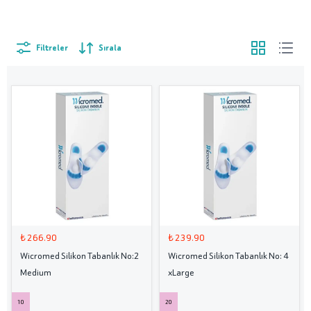
Filtreler
Sırala
₺ 266.90
₺ 239.90
Wicromed Silikon Tabanlık No:2
Wicromed Silikon Tabanlık No: 4
Medium
xLarge
10
20