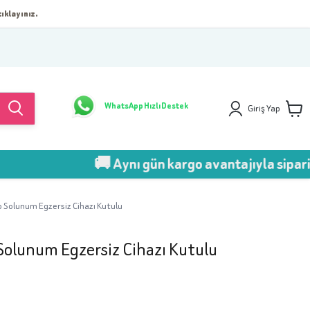
ıklayınız.
WhatsApp Hızlı Destek
Giriş Yap
🚚 Aynı gün kargo avantajıyla sipariş ver!
o Solunum Egzersiz Cihazı Kutulu
Solunum Egzersiz Cihazı Kutulu