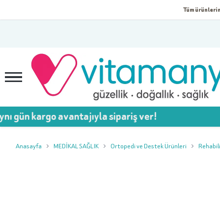
Tüm ürünlerim
rgo avantajıyla sipariş ver!

Anasayfa
MEDİKAL SAĞLIK
Ortopedi ve Destek Ürünleri
Rehabil