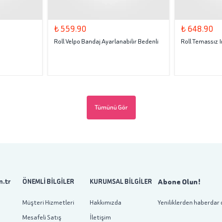
₺ 559.90
₺ 648.90
Roll Velpo Bandaj Ayarlanabilir Bedenli
Roll Temassız
Tümünü Gör
Abone Olun!
.tr
ÖNEMLİ BİLGİLER
KURUMSAL BİLGİLER
Müşteri Hizmetleri
Hakkımızda
Yeniliklerden haberdar 
Mesafeli Satış
İletişim