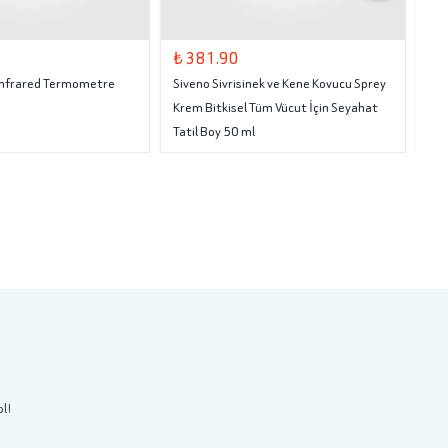
₺ 381.90
₺ 
 Infrared Termometre
Siveno Sivrisinek ve Kene Kovucu Sprey
Tru
Krem Bitkisel Tüm Vücut İçin Seyahat
Tatil Boy 50 ml
ol!