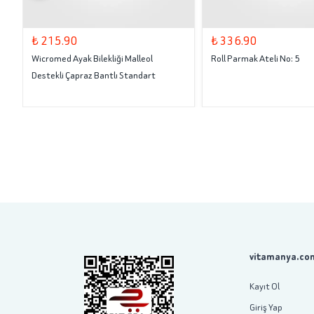
₺ 215.90
₺ 336.90
Wicromed Ayak Bilekliği Malleol
Roll Parmak Ateli No: 5
Destekli Çapraz Bantlı Standart
vitamanya.com
Kayıt Ol
Giriş Yap