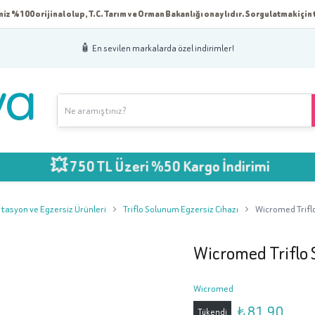
iz %100 orijinal olup, T.C. Tarım ve Orman Bakanlığı onaylıdır. Sorgulatmak için t
🧴 En sevilen markalarda özel indirimler!
 750 TL Üzeri %50 Kargo İndirimi
itasyon ve Egzersiz Ürünleri
Triflo Solunum Egzersiz Cihazı
Wicromed Trifl
Wicromed Triflo 
Wicromed
₺ 81.90
Tükendi