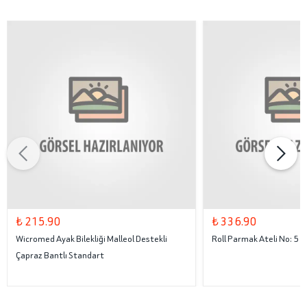
₺ 215.90
₺ 336.90
Wicromed Ayak Bilekliği Malleol Destekli
Roll Parmak Ateli No: 5
Çapraz Bantlı Standart