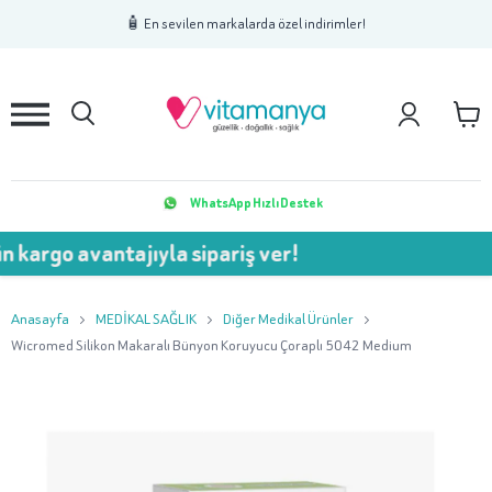
1
2
3
🧴 En sevilen markalarda özel indirimler!
WhatsApp Hızlı Destek
avantajıyla sipariş ver!
💥 7
Anasayfa
MEDİKAL SAĞLIK
Diğer Medikal Ürünler
Wicromed Silikon Makaralı Bünyon Koruyucu Çoraplı 5042 Medium