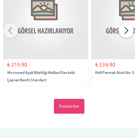
₺ 215.90
₺ 336.90
Wicromed Ayak Bilekliği Malleol Destekli
Roll Parmak Ateli No: 5
Çapraz Bantlı Standart
Tümünü Gör