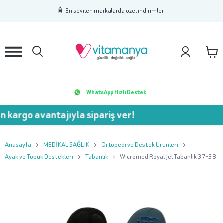
1
2
3
🧴 En sevilen markalarda özel indirimler!
WhatsApp Hızlı Destek
 avantajıyla sipariş ver!
💥 7
Anasayfa
MEDİKAL SAĞLIK
Ortopedi ve Destek Ürünleri
Ayak ve Topuk Destekleri
Tabanlık
Wicromed Royal Jel Tabanlık 37-38