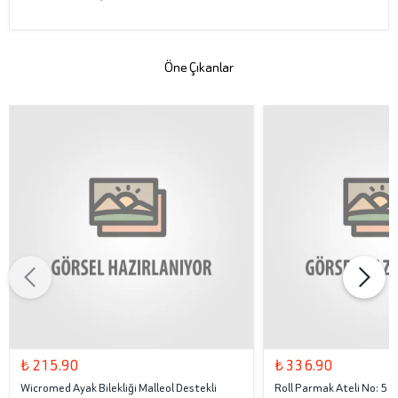
Öne Çıkanlar
₺ 215.90
₺ 336.90
Wicromed Ayak Bilekliği Malleol Destekli
Roll Parmak Ateli No: 5