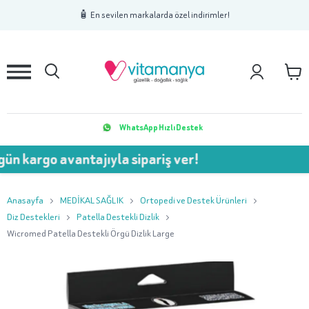
1
2
3
🧴 En sevilen markalarda özel indirimler!
WhatsApp Hızlı Destek
n kargo avantajıyla sipariş ver!
Anasayfa
MEDİKAL SAĞLIK
Ortopedi ve Destek Ürünleri
Diz Destekleri
Patella Destekli Dizlik
Wicromed Patella Destekli Örgü Dizlik Large