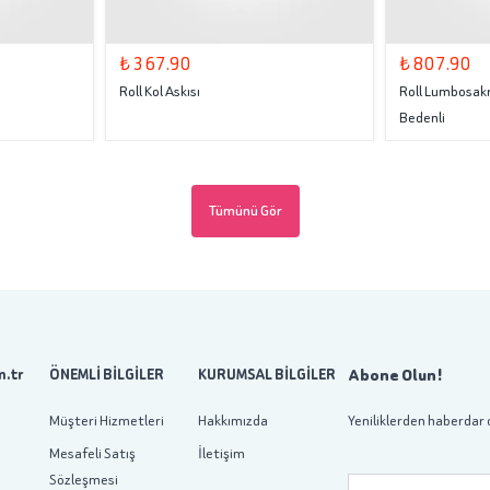
₺ 367.90
₺ 807.90
Roll Kol Askısı
Roll Lumbosakr
Bedenli
Tümünü Gör
Abone Olun!
.tr
ÖNEMLİ BİLGİLER
KURUMSAL BİLGİLER
Müşteri Hizmetleri
Hakkımızda
Yeniliklerden haberdar 
Mesafeli Satış
İletişim
Sözleşmesi