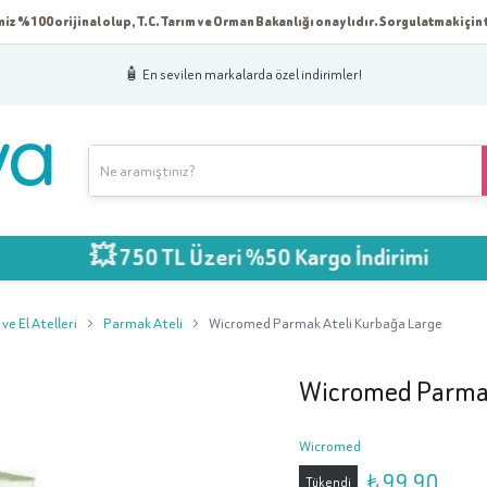
iz %100 orijinal olup, T.C. Tarım ve Orman Bakanlığı onaylıdır. Sorgulatmak için t
🧴 En sevilen markalarda özel indirimler!
💥 750 TL Üzeri %50 Kargo İndirimi
e El Atelleri
Parmak Ateli
Wicromed Parmak Ateli Kurbağa Large
Wicromed Parmak
Wicromed
₺ 99.90
Tükendi