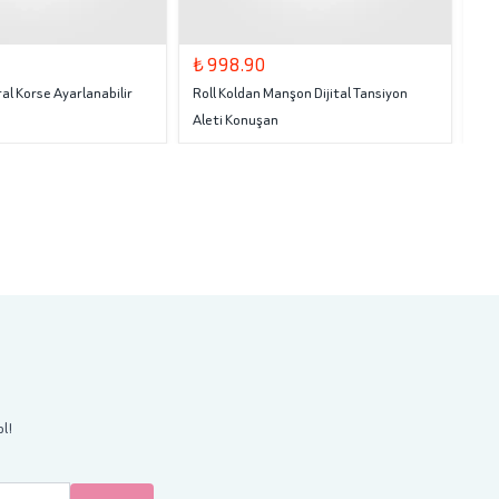
₺ 998.90
₺ 
al Korse Ayarlanabilir
Roll Koldan Manşon Dijital Tansiyon
Rol
Aleti Konuşan
ol!