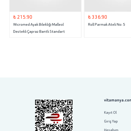
₺ 215.90
₺ 336.90
Wicromed Ayak Bilekliği Malleol
Roll Parmak Ateli No: 5
Destekli Çapraz Bantlı Standart
vitamanya.com
Kayıt Ol
Giriş Yap
Hesabım