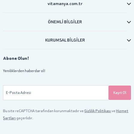
vitamanya.com.tr
ÖNEMLİ BİLGİLER
KURUMSAL BİLGİLER
Abone Olun!
Yeniliklerden haberdar ol!
E-Posta Adresi
Kayıt Ol
Bu site reCAPTCHA tarafından korunmaktadır ve
Gizlilik Politikası
ve
Hizmet
Şartları
geçerlidir.