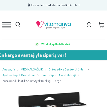
1
2
3
🧴 En sevilen markalarda özel indirimler!
WhatsApp Hızlı Destek
 avantajıyla sipariş ver!
💥 7
Anasayfa
MEDİKAL SAĞLIK
Ortopedi ve Destek Ürünleri
Ayak ve Topuk Destekleri
Elastik Sport Ayak Bilekliği
Wicromed Elastik Sport Ayak Bilekliği - Large