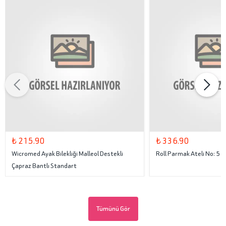
₺ 215.90
₺ 336.90
Wicromed Ayak Bilekliği Malleol Destekli
Roll Parmak Ateli No: 5
Çapraz Bantlı Standart
Tümünü Gör