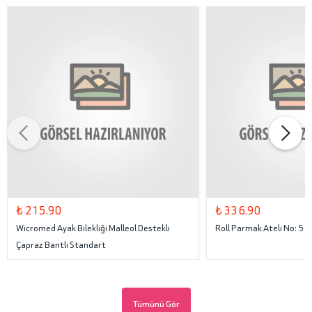
₺ 215.90
₺ 336.90
Wicromed Ayak Bilekliği Malleol Destekli
Roll Parmak Ateli No: 5
Çapraz Bantlı Standart
Tümünü Gör