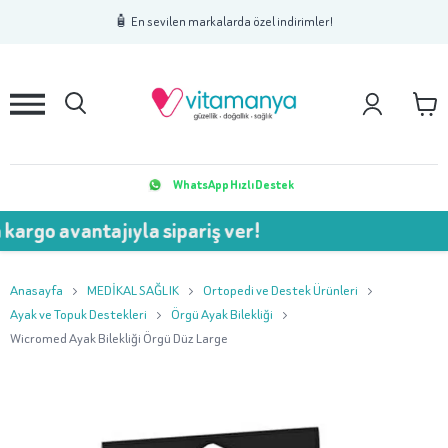
1
2
3
🧴 En sevilen markalarda özel indirimler!
WhatsApp Hızlı Destek
vantajıyla sipariş ver!
💥 750
Anasayfa
MEDİKAL SAĞLIK
Ortopedi ve Destek Ürünleri
Ayak ve Topuk Destekleri
Örgü Ayak Bilekliği
Wicromed Ayak Bilekliği Örgü Düz Large