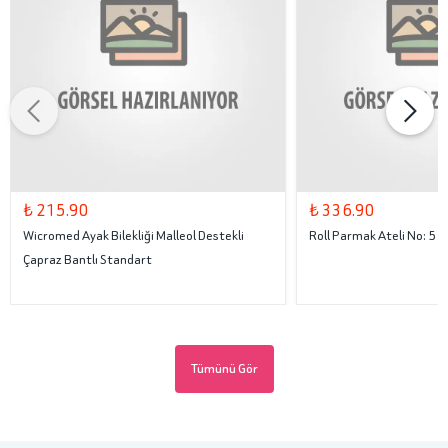
₺ 215.90
₺ 336.90
Wicromed Ayak Bilekliği Malleol Destekli
Roll Parmak Ateli No: 5
Çapraz Bantlı Standart
Tümünü Gör