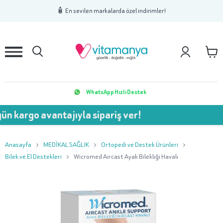
1
2
3
🧴 En sevilen markalarda özel indirimler!
WhatsApp Hızlı Destek
n kargo avantajıyla sipariş ver!
Anasayfa
MEDİKAL SAĞLIK
Ortopedi ve Destek Ürünleri
Bilek ve El Destekleri
Wicromed Aircast Ayak Bilekliği Havalı