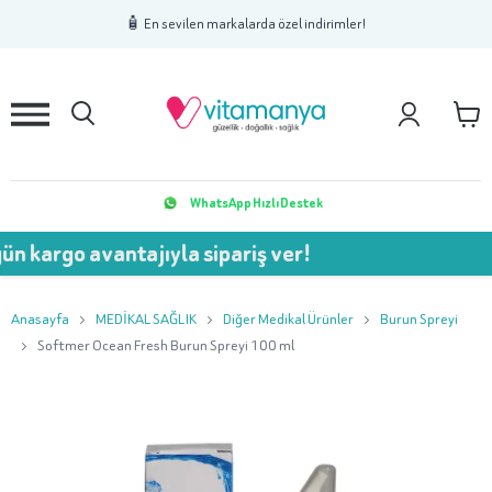
1
2
3
🧴 En sevilen markalarda özel indirimler!
WhatsApp Hızlı Destek
n kargo avantajıyla sipariş ver!
Anasayfa
MEDİKAL SAĞLIK
Diğer Medikal Ürünler
Burun Spreyi
Softmer Ocean Fresh Burun Spreyi 100 ml