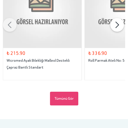
₺ 215.90
₺ 336.90
Wicromed Ayak Bilekliği Malleol Destekli
Roll Parmak Ateli No: 5
Çapraz Bantlı Standart
Tümünü Gör