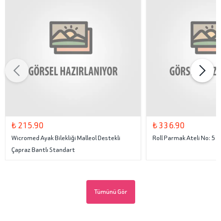
₺ 215.90
₺ 336.90
Wicromed Ayak Bilekliği Malleol Destekli
Roll Parmak Ateli No: 5
Çapraz Bantlı Standart
Tümünü Gör