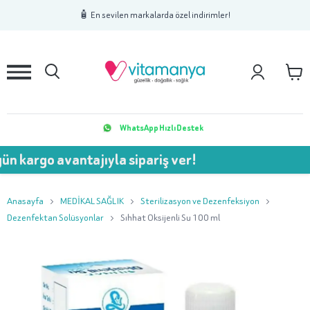
1
2
3
🧴 En sevilen markalarda özel indirimler!
WhatsApp Hızlı Destek
 avantajıyla sipariş ver!
💥 
Anasayfa
MEDİKAL SAĞLIK
Sterilizasyon ve Dezenfeksiyon
Dezenfektan Solüsyonlar
Sıhhat Oksijenli Su 100 ml