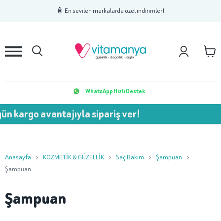
1
2
3
🧴 En sevilen markalarda özel indirimler!
WhatsApp Hızlı Destek
argo avantajıyla sipariş ver!
Anasayfa
KOZMETİK & GÜZELLİK
Saç Bakım
Şampuan
Şampuan
Şampuan