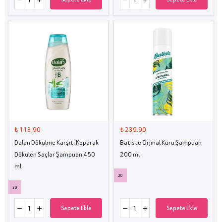
₺ 113.90
₺ 239.90
Dalan Dökülme Karşıtı Koparak
Batiste Orjinal Kuru Şampuan
Dökülen Saçlar Şampuan 450
200 ml
ml
20
20
Sepete Ekle
Sepete Ekle