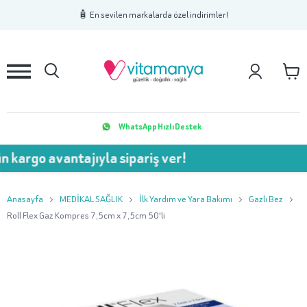
1
2
3
🧴 En sevilen markalarda özel indirimler!
WhatsApp Hızlı Destek
avantajıyla sipariş ver!
💥 75
Anasayfa
MEDİKAL SAĞLIK
İlk Yardım ve Yara Bakımı
Gazlı Bez
Roll Flex Gaz Kompres 7,5cm x 7,5cm 50'li