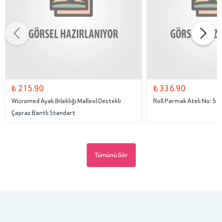
₺ 215.90
₺ 336.90
Wicromed Ayak Bilekliği Malleol Destekli
Roll Parmak Ateli No: 5
Çapraz Bantlı Standart
Tümünü Gör