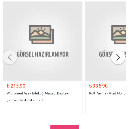
₺ 215.90
₺ 336.90
Wicromed Ayak Bilekliği Malleol Destekli
Roll Parmak Ateli No: 5
Çapraz Bantlı Standart