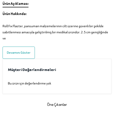
Ürün Açıklaması
Ürün Hakkında:
Roll Fix Flaster, pansuman malzemelerinin cilt üzerine güvenli bir şekilde
sabitlenmesi amacıyla geliştirilmiş bir medikal üründür. 2.5 cm genişliğinde
ve
Devamını Göster
Müşteri Değerlendirmeleri
Bu ürün için değerlendirme yok
Öne Çıkanlar