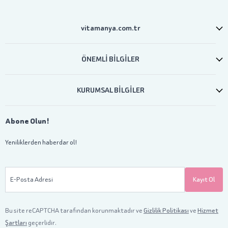
vitamanya.com.tr
ÖNEMLİ BİLGİLER
KURUMSAL BİLGİLER
Abone Olun!
Yeniliklerden haberdar ol!
E-Posta Adresi
Kayıt Ol
Bu site reCAPTCHA tarafından korunmaktadır ve
Gizlilik Politikası
ve
Hizmet
Şartları
geçerlidir.