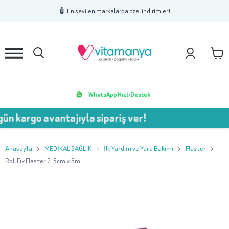
1
2
3
🧴 En sevilen markalarda özel indirimler!
WhatsApp Hızlı Destek
o avantajıyla sipariş ver!
💥 
Anasayfa
MEDİKAL SAĞLIK
İlk Yardım ve Yara Bakımı
Flaster
Roll Fix Flaster 2.5cm x 5m