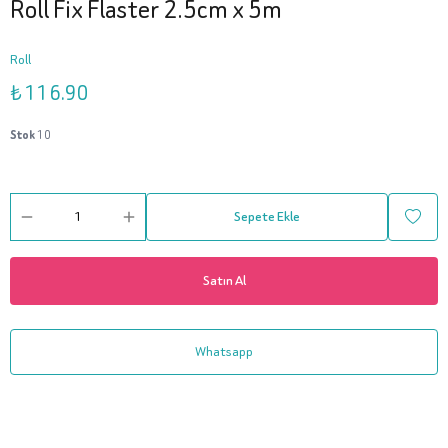
Roll Fix Flaster 2.5cm x 5m
Roll
₺ 116.90
Stok
10
Sepete Ekle
Satın Al
Whatsapp