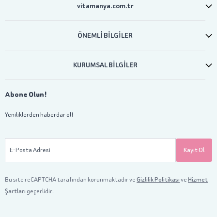
vitamanya.com.tr
ÖNEMLİ BİLGİLER
KURUMSAL BİLGİLER
Abone Olun!
Yeniliklerden haberdar ol!
E-Posta Adresi
Kayıt Ol
Bu site reCAPTCHA tarafından korunmaktadır ve
Gizlilik Politikası
ve
Hizmet
Şartları
geçerlidir.