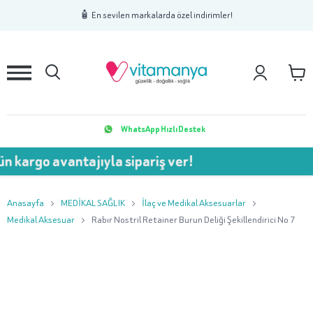
1
2
3
🧴 En sevilen markalarda özel indirimler!
WhatsApp Hızlı Destek
 avantajıyla sipariş ver!
💥 7
Anasayfa
MEDİKAL SAĞLIK
İlaç ve Medikal Aksesuarlar
Medikal Aksesuar
Rabır Nostril Retainer Burun Deliği Şekillendirici No 7