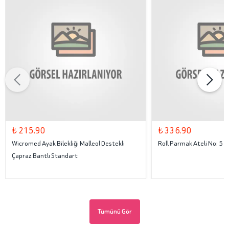
₺ 215.90
₺ 336.90
Wicromed Ayak Bilekliği Malleol Destekli
Roll Parmak Ateli No: 5
Çapraz Bantlı Standart
Tümünü Gör