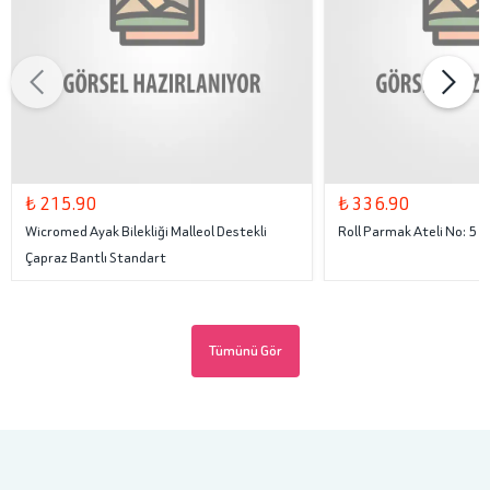
₺ 215.90
₺ 336.90
Wicromed Ayak Bilekliği Malleol Destekli
Roll Parmak Ateli No: 5
Çapraz Bantlı Standart
Tümünü Gör