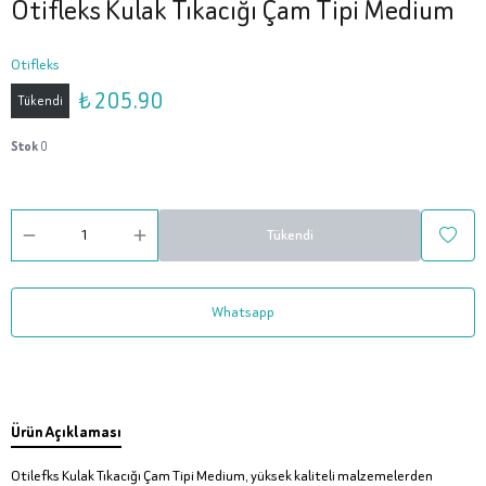
Otifleks Kulak Tıkacığı Çam Tipi Medium
Otifleks
₺ 205.90
Tükendi
Stok
0
Tükendi
Whatsapp
Ürün Açıklaması
Otilefks Kulak Tıkacığı Çam Tipi Medium, yüksek kaliteli malzemelerden