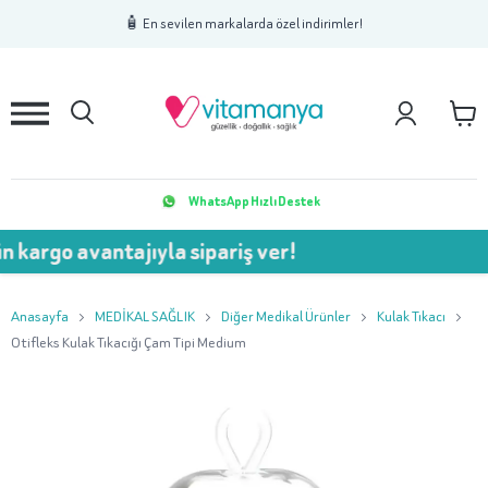
1
2
3
🧴 En sevilen markalarda özel indirimler!
WhatsApp Hızlı Destek
 avantajıyla sipariş ver!
💥 7
Anasayfa
MEDİKAL SAĞLIK
Diğer Medikal Ürünler
Kulak Tıkacı
Otifleks Kulak Tıkacığı Çam Tipi Medium