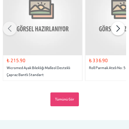
₺ 215.90
₺ 336.90
Wicromed Ayak Bilekliği Malleol Destekli
Roll Parmak Ateli No: 5
Çapraz Bantlı Standart
Tümünü Gör