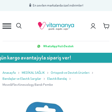
1
2
3
🧴 En sevilen markalarda özel indirimler!
WhatsApp Hızlı Destek
o avantajıyla sipariş ver!
💥 
Anasayfa
MEDİKAL SAĞLIK
Ortopedi ve Destek Ürünleri
Bandajlar ve Elastik Sargılar
Elastik Bandaj
Move&Flex Kinesiology Bandı Pembe