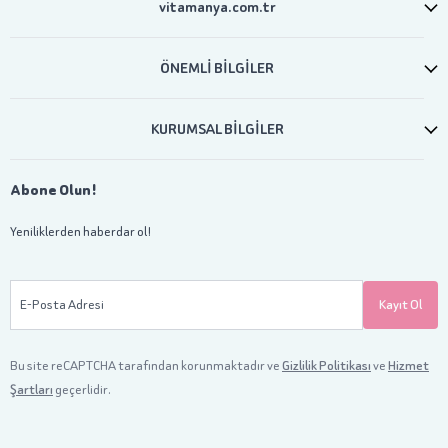
vitamanya.com.tr
ÖNEMLİ BİLGİLER
KURUMSAL BİLGİLER
Abone Olun!
Yeniliklerden haberdar ol!
E-Posta Adresi
Kayıt Ol
Bu site reCAPTCHA tarafından korunmaktadır ve
Gizlilik Politikası
ve
Hizmet
Şartları
geçerlidir.