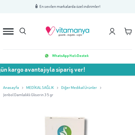
1
2
3
🧴 En sevilen markalarda özel indirimler!
WhatsApp Hızlı Destek
o avantajıyla sipariş ver!
💥 
Anasayfa
MEDİKAL SAĞLIK
Diğer Medikal Ürünler
Jenbol Damlalıklı Gliserin 35 gr