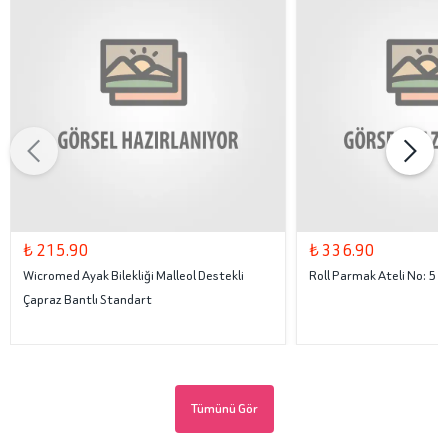
₺ 215.90
₺ 336.90
Wicromed Ayak Bilekliği Malleol Destekli
Roll Parmak Ateli No: 5
Çapraz Bantlı Standart
Tümünü Gör