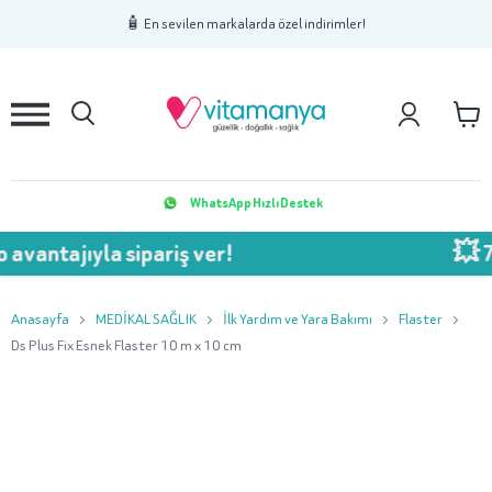
1
2
3
🧴 En sevilen markalarda özel indirimler!
WhatsApp Hızlı Destek
ıyla sipariş ver!
💥 750 TL Ü
Anasayfa
MEDİKAL SAĞLIK
İlk Yardım ve Yara Bakımı
Flaster
Ds Plus Fix Esnek Flaster 10 m x 10 cm