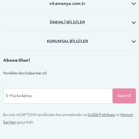
vitamanya.com.tr
ÖNEMLİ BİLGİLER
KURUMSAL BİLGİLER
Abone Olun!
Yeniliklerden haberdar ol!
E-Posta Adresi
Kayıt Ol
Bu site reCAPTCHA tarafından korunmaktadır ve
Gizlilik Politikası
ve
Hizmet
Şartları
geçerlidir.