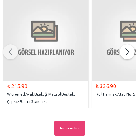
₺ 215.90
₺ 336.90
Wicromed Ayak Bilekliği Malleol Destekli
Roll Parmak Ateli No: 5
Çapraz Bantlı Standart
Tümünü Gör