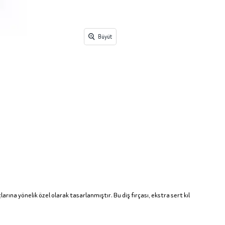
Büyüt
arına yönelik özel olarak tasarlanmıştır. Bu diş fırçası, ekstra sert kıl