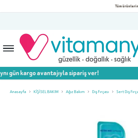
Tüm ürünlerim
 gün kargo avantajıyla sipariş ver!
Anasayfa
KİŞİSEL BAKIM
Ağız Bakım
Diş Fırçası
Sert Diş Fırç