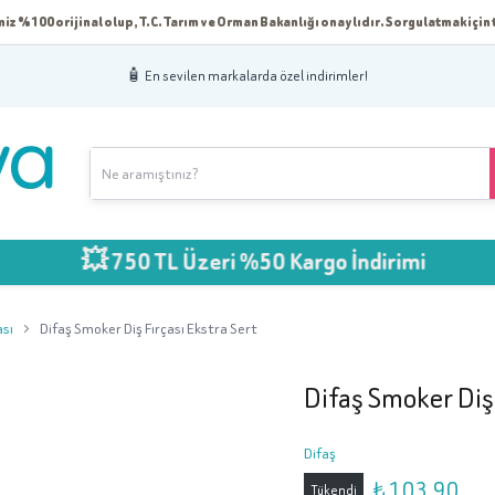
iz %100 orijinal olup, T.C. Tarım ve Orman Bakanlığı onaylıdır. Sorgulatmak için t
🧴 En sevilen markalarda özel indirimler!
💥 750 TL Üzeri %50 Kargo İndirimi
ası
Difaş Smoker Diş Fırçası Ekstra Sert
Difaş Smoker Diş 
Difaş
₺ 103.90
Tükendi