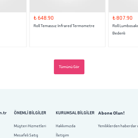
₺ 648.90
₺ 807.90
Roll Temassız Infrared Termometre
Roll Lumbosakr
Bedenli
Tümünü Gör
Abone Olun!
.tr
ÖNEMLİ BİLGİLER
KURUMSAL BİLGİLER
Müşteri Hizmetleri
Hakkımızda
Yeniliklerden haberdar 
Mesafeli Satış
İletişim