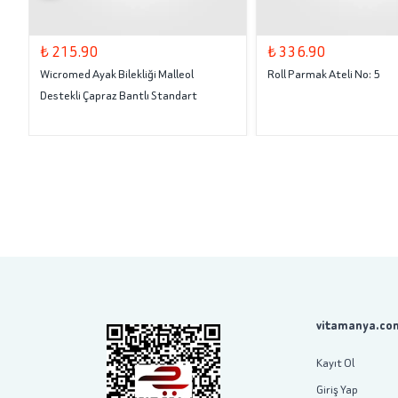
₺ 215.90
₺ 336.90
Wicromed Ayak Bilekliği Malleol
Roll Parmak Ateli No: 5
Destekli Çapraz Bantlı Standart
vitamanya.com
Kayıt Ol
Giriş Yap