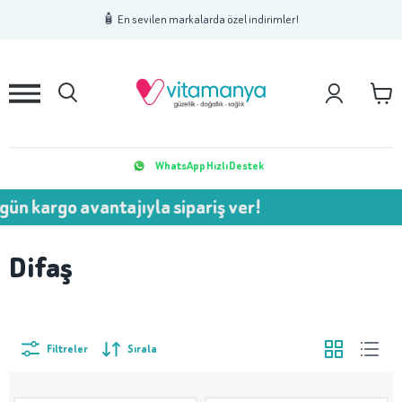
1
2
3
🧴 En sevilen markalarda özel indirimler!
WhatsApp Hızlı Destek
ün kargo avantajıyla sipariş ver!
Difaş
Filtreler
Sırala