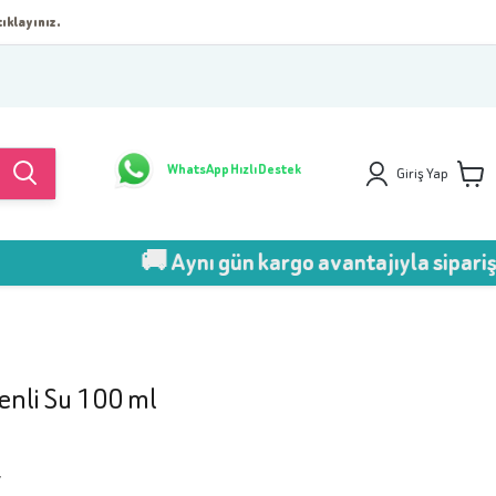
ıklayınız.
WhatsApp Hızlı Destek
Giriş Yap
🚚 Aynı gün kargo avantajıyla sipariş ver!
enli Su 100 ml
7