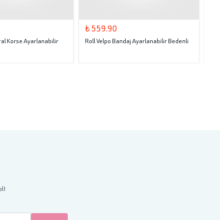
₺ 559.90
₺ 
al Korse Ayarlanabilir
Roll Velpo Bandaj Ayarlanabilir Bedenli
Rol
ol!