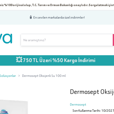
iz %100 orijinal olup, T.C. Tarım ve Orman Bakanlığı onaylıdır. Sorgulatmak için t
🧴 En sevilen markalarda özel indirimler!
 750 TL Üzeri %50 Kargo İndirimi
Solüsyonlar
Dermosept Oksijenli Su 100 ml
Dermosept Oksij
Dermosept
Son Kullanma Tarihi: 10/202