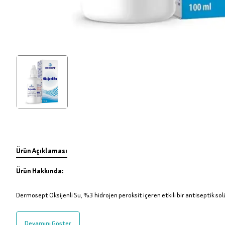
Ürün Açıklaması
Ürün Hakkında:
Dermosept Oksijenli Su, %3 hidrojen peroksit içeren etkili bir antiseptik sol
Devamını Göster