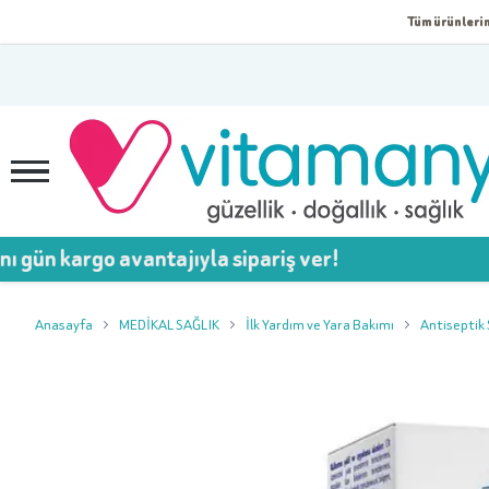
Tüm ürünlerim
rgo avantajıyla sipariş ver!

Anasayfa
MEDİKAL SAĞLIK
İlk Yardım ve Yara Bakımı
Antiseptik 