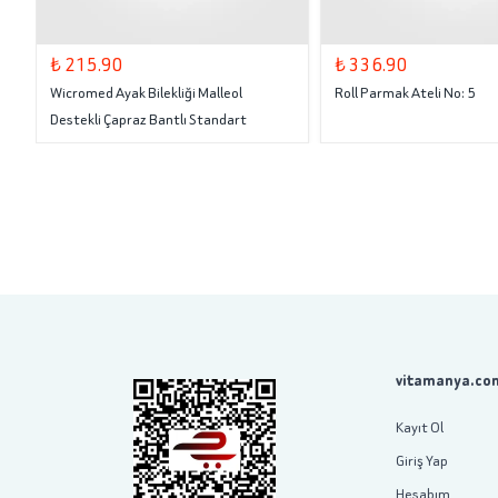
₺ 215.90
₺ 336.90
Wicromed Ayak Bilekliği Malleol
Roll Parmak Ateli No: 5
Destekli Çapraz Bantlı Standart
vitamanya.com
Kayıt Ol
Giriş Yap
Hesabım