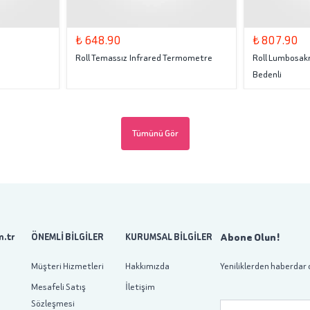
₺ 648.90
₺ 807.90
Roll Temassız Infrared Termometre
Roll Lumbosakr
Bedenli
Tümünü Gör
Abone Olun!
.tr
ÖNEMLİ BİLGİLER
KURUMSAL BİLGİLER
Müşteri Hizmetleri
Hakkımızda
Yeniliklerden haberdar 
Mesafeli Satış
İletişim
Sözleşmesi