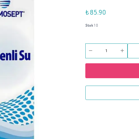
₺ 85.90
Stok
10