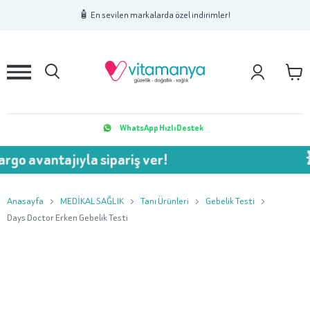
1
2
3
🧴 En sevilen markalarda özel indirimler!
WhatsApp Hızlı Destek
ıyla sipariş ver!
💥 750 TL Ü
Anasayfa
MEDİKAL SAĞLIK
Tanı Ürünleri
Gebelik Testi
Days Doctor Erken Gebelik Testi