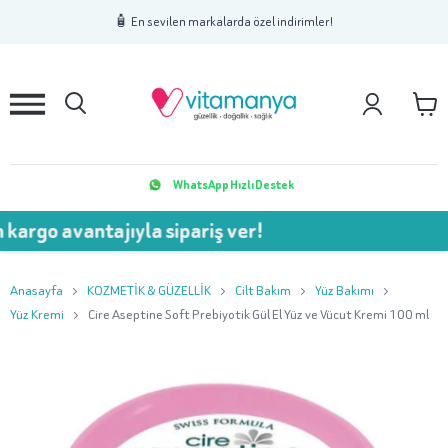
1
2
3
🧴 En sevilen markalarda özel indirimler!
WhatsApp Hızlı Destek
vantajıyla sipariş ver!
💥 750
Anasayfa
KOZMETİK & GÜZELLİK
Cilt Bakım
Yüz Bakımı
Yüz Kremi
Cire Aseptine Soft Prebiyotik Gül El Yüz ve Vücut Kremi 100 ml