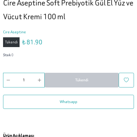
Cire Aseptine Soft Prebiyotik Gül El Yüz ve
Vücut Kremi 100 ml
Cire Aseptine
₺ 81.90
Tükendi
Stok
0
Tükendi
Whatsapp
Ürün Açıklaması