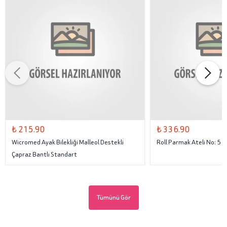
₺ 215.90
₺ 336.90
Wicromed Ayak Bilekliği Malleol Destekli
Roll Parmak Ateli No: 5
Çapraz Bantlı Standart
Tümünü Gör