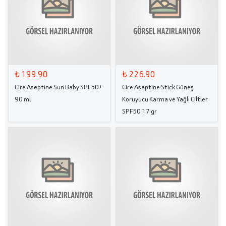
₺ 199.90
₺ 226.90
Cire Aseptine Sun Baby SPF50+
Cire Aseptine Stick Güneş
90 ml
Koruyucu Karma ve Yağlı Ciltler
SPF50 17 gr