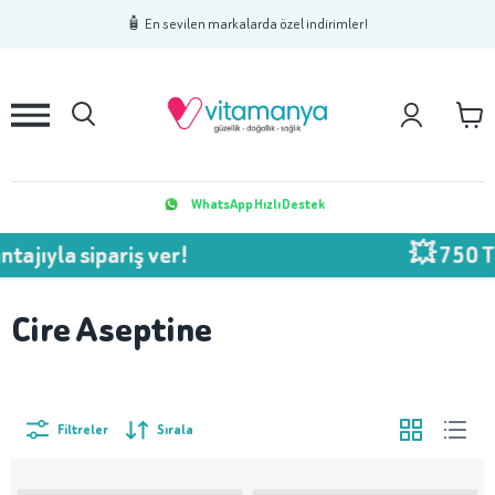
1
2
3
🧴 En sevilen markalarda özel indirimler!
WhatsApp Hızlı Destek
la sipariş ver!
💥 750 TL Üze
Cire Aseptine
Filtreler
Sırala