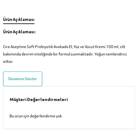
Ürün Açıklaması
Ürün Açıklaması:
Cire Aseptine Soft Prebiyotik Avokado El, Yüz ve Vücut Kremi 100 ml, cilt
bakımında devrim niteliğinde bir formül sunmaktadır. Yoğun nemlendirici
etkisi
Devamını Göster
Müşteri Değerlendirmeleri
Bu ürün için değerlendirme yok