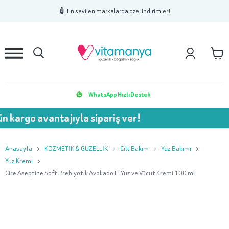
1
2
3
🧴 En sevilen markalarda özel indirimler!
WhatsApp Hızlı Destek
 kargo avantajıyla sipariş ver!
Anasayfa
KOZMETİK & GÜZELLİK
Cilt Bakım
Yüz Bakımı
Yüz Kremi
Cire Aseptine Soft Prebiyotik Avokado El Yüz ve Vücut Kremi 100 ml