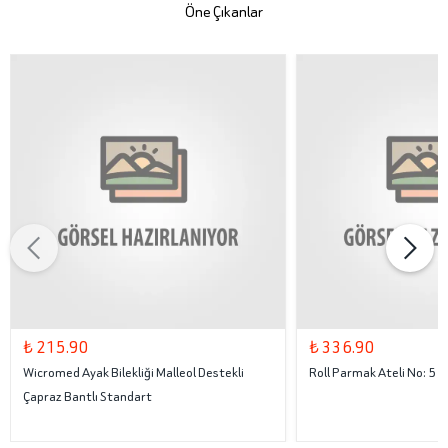
Öne Çıkanlar
₺ 215.90
₺ 336.90
Wicromed Ayak Bilekliği Malleol Destekli
Roll Parmak Ateli No: 5
Çapraz Bantlı Standart