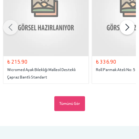
₺ 215.90
₺ 336.90
Wicromed Ayak Bilekliği Malleol Destekli
Roll Parmak Ateli No: 5
Çapraz Bantlı Standart
Tümünü Gör