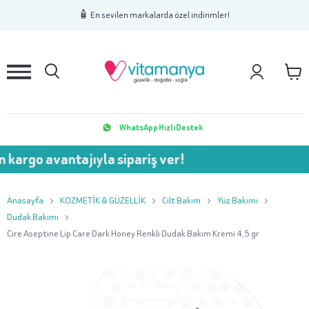
1
2
3
🧴 En sevilen markalarda özel indirimler!
WhatsApp Hızlı Destek
vantajıyla sipariş ver!
💥 75
Anasayfa
KOZMETİK & GÜZELLİK
Cilt Bakım
Yüz Bakımı
Dudak Bakımı
Cire Aseptine Lip Care Dark Honey Renkli Dudak Bakım Kremi 4,5 gr