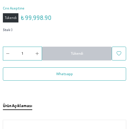
Cire Aseptine
₺ 99,998.90
Tükendi
Stok
0
Tükendi
Whatsapp
Ürün Açıklaması