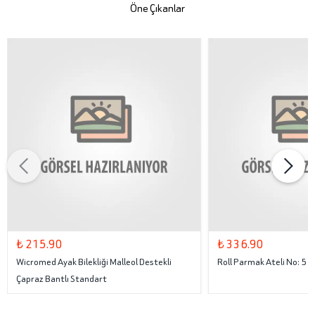
Öne Çıkanlar
₺ 215.90
₺ 336.90
Wicromed Ayak Bilekliği Malleol Destekli
Roll Parmak Ateli No: 5
Çapraz Bantlı Standart