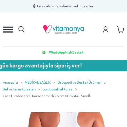
1
2
3
🧴 En sevilen markalarda özel indirimler!
WhatsApp Hızlı Destek
o avantajıyla sipariş ver!
💥
Anasayfa
MEDİKAL SAĞLIK
Ortopedi ve Destek Ürünleri
Bel ve Karın Korseleri
Lumbosakral Korse
Case Lumbosacral Korse Kemerli 26 cm HB5244 - Small