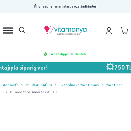
1
2
3
🧴 En sevilen markalarda özel indirimler!
WhatsApp Hızlı Destek
yla sipariş ver!
💥 750 TL Üz
Anasayfa
MEDİKAL SAĞLIK
İlk Yardım ve Yara Bakımı
Yara Bandı
B-Good Yara Bandı Tekstil 30'lu