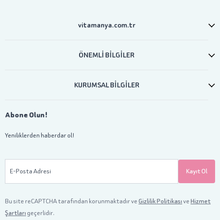
vitamanya.com.tr
ÖNEMLİ BİLGİLER
KURUMSAL BİLGİLER
Abone Olun!
Yeniliklerden haberdar ol!
E-Posta Adresi
Kayıt Ol
Bu site reCAPTCHA tarafından korunmaktadır ve
Gizlilik Politikası
ve
Hizmet
Şartları
geçerlidir.