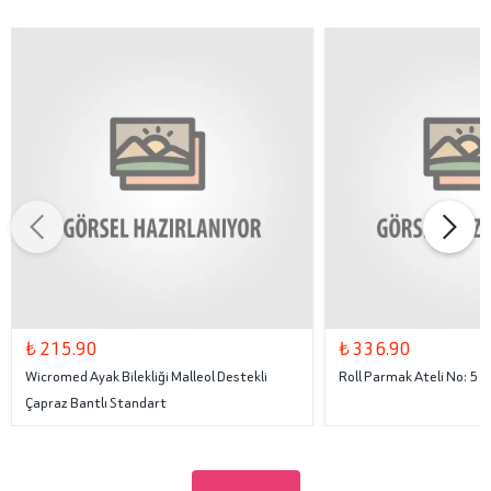
₺ 215.90
₺ 336.90
Wicromed Ayak Bilekliği Malleol Destekli
Roll Parmak Ateli No: 5
Çapraz Bantlı Standart